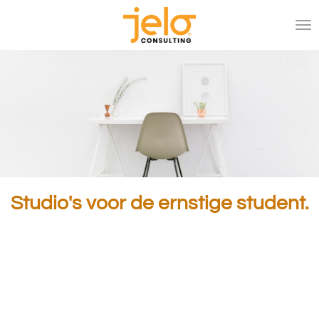
Ga
direct
naar
de
hoofdinhoud
Studio's voor de ernstige student.