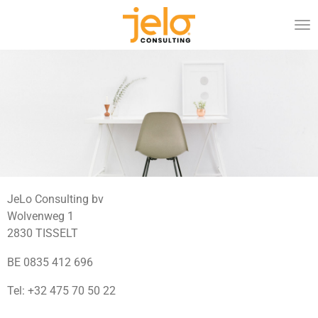
Ga
direct
naar
de
hoofdinhoud
JeLo Consulting bv
Wolvenweg 1
2830 TISSELT
BE 0835 412 696
Tel: +32 475 70 50 22